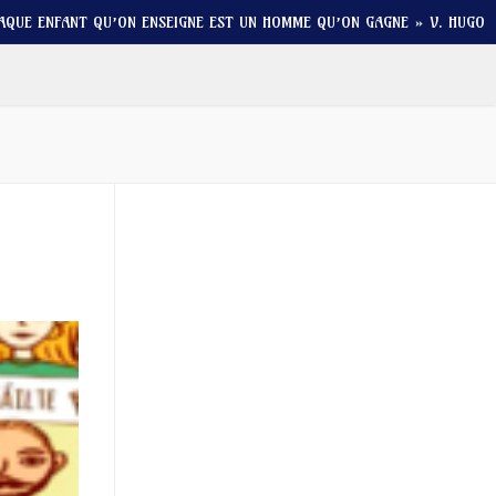
AQUE ENFANT QU’ON ENSEIGNE EST UN HOMME QU’ON GAGNE » V. HUGO