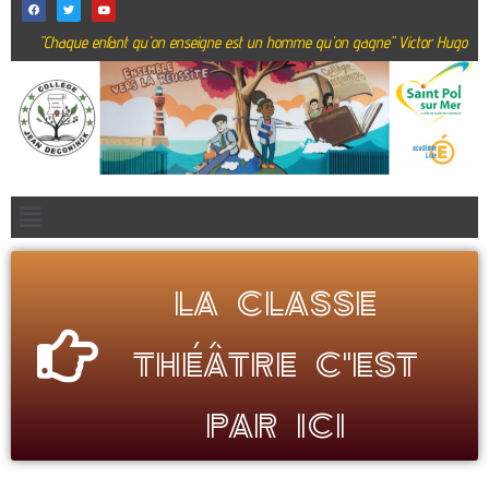
"Chaque enfant qu'on enseigne est un homme qu'on gagne" Victor Hugo
la classe
théâtre c'est
par ici