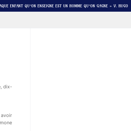
AQUE ENFANT QU’ON ENSEIGNE EST UN HOMME QU’ON GAGNE » V. HUGO
, dix-
 avoir
Simone